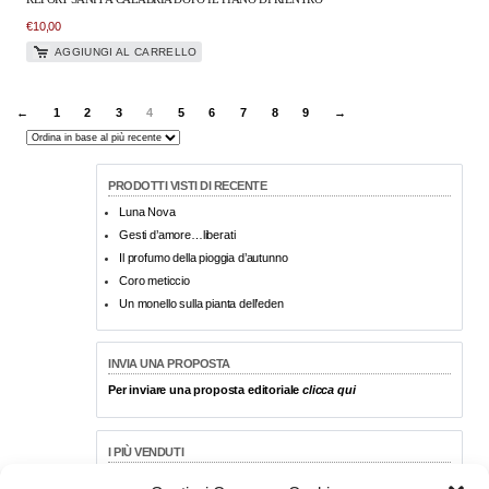
€
10,00
AGGIUNGI AL CARRELLO
←
1
2
3
4
5
6
7
8
9
→
PRODOTTI VISTI DI RECENTE
Luna Nova
Gesti d’amore…liberati
Il profumo della pioggia d’autunno
Coro meticcio
Un monello sulla pianta dell’eden
INVIA UNA PROPOSTA
Per inviare una proposta editoriale
clicca qui
I PIÙ VENDUTI
FRAMMENTI DELLA