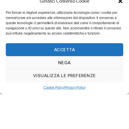
Gestisci Consenso Cookie
STORIA DI ARZONA
€
10,00
Per fornire le migliori esperienze, utilizziamo tecnologie come i cookie per
memorizzare e/o accedere alle informazioni del dispositivo. Il consenso a
queste tecnologie ci permetterà di elaborare dati come il comportamento di
IL VIAGGIO DI
TOMMASO
navigazione o ID unici su questo sito. Non acconsentire o ritirare il consenso
€
14,00
può influire negativamente su alcune caratteristiche e funzioni.
ACCETTA
PROFEZIA E POESIA
IN ISAIA
€
10,00
NEGA
VISUALIZZA LE PREFERENZE
RITRATTO D’EPOCA
€
12,00
Cookie Policy
Privacy Policy
IL PAIOLO PIENO DI
PATATE
€
7,00