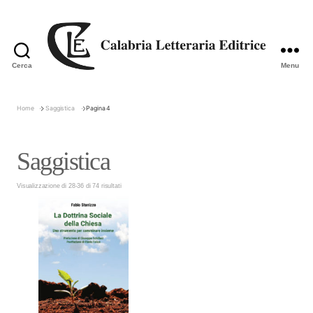
Cerca
Menu
Calabria
Letteraria
Editrice
Home
Saggistica
Pagina 4
Saggistica
Visualizzazione di 28-36 di 74 risultati