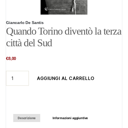
Giancarlo De Santis
Quando Torino diventò la terza
città del Sud
€
8,00
Quando
AGGIUNGI AL CARRELLO
Torino
diventò
la
terza
città
del
Descrizione
Informazioni aggiuntive
Sud