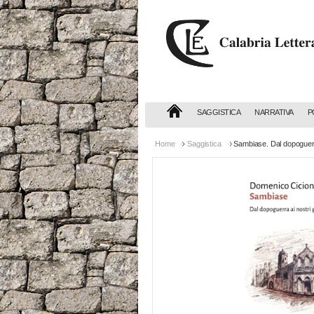
Calabria
Letteraria
Editrice
SAGGISTICA
NARRATIVA
P
Home
Saggistica
Sambiase. Dal dopoguerra