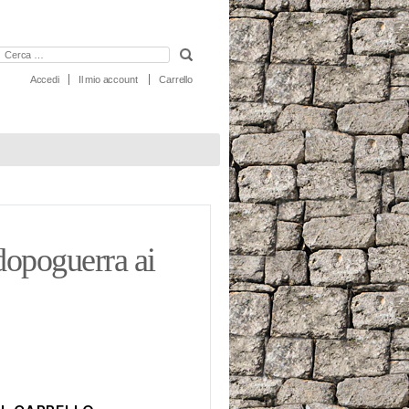
erca:
Accedi
Il mio account
Carrello
dopoguerra ai