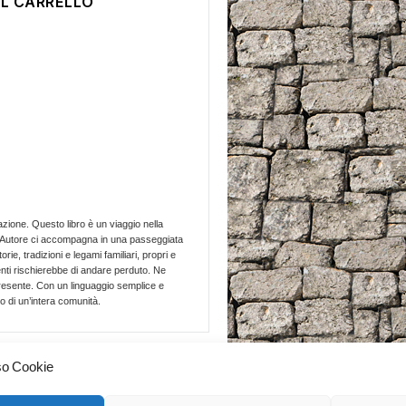
AL CARRELLO
azione. Questo libro è un viaggio nella
L’Autore ci accompagna in una passeggiata
ie, tradizioni e legami familiari, propri e
enti rischierebbe di andare perduto. Ne
l presente. Con un linguaggio semplice e
o di un’intera comunità.
so Cookie
All'inizio
↑