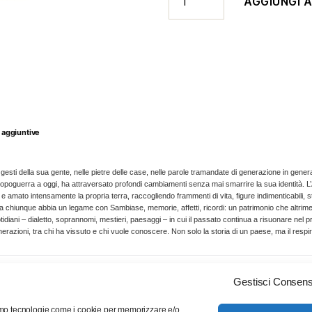
AGGIUNGI 
Dal
dopoguerra
ai
nostri
giorni
quantità
 aggiuntive
 gesti della sua gente, nelle pietre delle case, nelle parole tramandate di generazione in gener
poguerra a oggi, ha attraversato profondi cambiamenti senza mai smarrire la sua identità. 
 amato intensamente la propria terra, raccogliendo frammenti di vita, figure indimenticabili, stor
, a chiunque abbia un legame con Sambiase, memorie, affetti, ricordi: un patrimonio che altrim
quotidiani – dialetto, soprannomi, mestieri, paesaggi – in cui il passato continua a risuonare ne
nerazioni, tra chi ha vissuto e chi vuole conoscere. Non solo la storia di un paese, ma il respir
Gestisci Consen
ziamo tecnologie come i cookie per memorizzare e/o