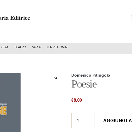
C
OESIA
TEATRO
VARIA
TERRE UOMINI
Domenico Pitingolo
🔍
Poesie
€
8,00
Poesie
AGGIUNGI 
quantità