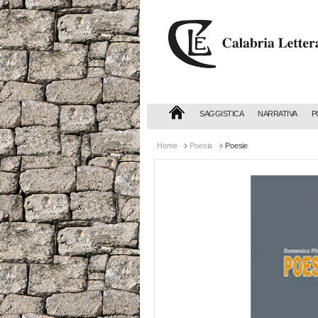
Calabria
Letteraria
Editrice
SAGGISTICA
NARRATIVA
P
Home
Poesia
Poesie