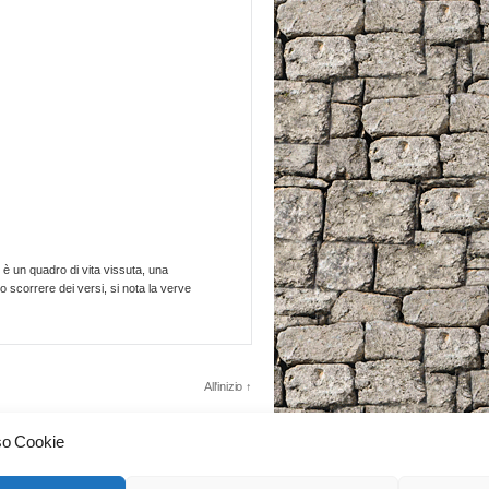
 è un quadro di vita vissuta, una
 scorrere dei versi, si nota la verve
All'inizio
↑
so Cookie