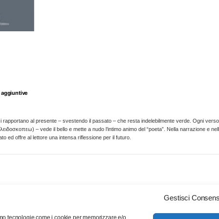
 aggiuntive
e si rapportano al presente – svestendo il passato – che resta indelebilmente verde. Ogni verso
ιδοσκοπεω) – vede il bello e mette a nudo l’intimo animo del “poeta”. Nella narrazione e nello
o ed offre al lettore una intensa riflessione per il futuro.
Gestisci Consen
Chi siamo
Servizio clienti
Contattaci
© 2013 Calabria Letteraria Editrice. All Rights Reserved. All Rights Reserved.
ziamo tecnologie come i cookie per memorizzare e/o