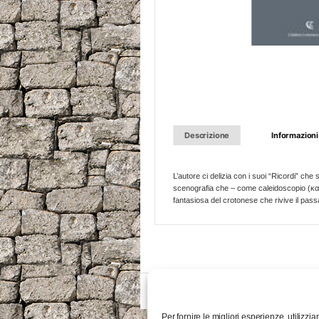
Descrizione
Informazioni
L’autore ci delizia con i suoi “Ricordi” ch
scenografia che – come caleidoscopio (καλε
fantasiosa del crotonese che rivive il passat
Per fornire le migliori esperienze, utiliz