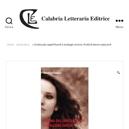
Cerca
Menu
Calabria
Letteraria
Editrice
Home
Narrativa
Ondina dai capelli fluenti e le allegre amiche. Profili di donne seducenti
🔍