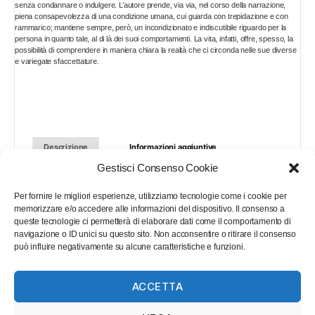
allegre
senza condannare o indulgere. L’autore prende, via via, nel corso della narrazione,
piena consapevolezza di una condizione umana, cui guarda con trepidazione e con
amiche.
rammarico; mantiene sempre, però, un incondizionato e indiscutibile riguardo per la
Profili
persona in quanto tale, al di là dei suoi comportamenti. La vita, infatti, offre, spesso, la
possibilità di comprendere in maniera chiara la realtà che ci circonda nelle sue diverse
di
e variegate sfaccettature.
donne
seducenti
quantità
Descrizione
Informazioni aggiuntive
Gestisci Consenso Cookie
In questo libro l’autore si sofferma su alcuni aspetti che ha colto
Per fornire le migliori esperienze, utilizziamo tecnologie come i cookie per
semplicemente dal vissuto quotidiano. Sono particolari eventi che
memorizzare e/o accedere alle informazioni del dispositivo. Il consenso a
riguardano una parte, sia pure ristretta, del mondo femminile, che egli
queste tecnologie ci permetterà di elaborare dati come il comportamento di
descrive con rispetto, senza mai cadere nel volgare e senza condannare
navigazione o ID unici su questo sito. Non acconsentire o ritirare il consenso
o indulgere. L’autore prende, via via, nel corso della narrazione, piena
può influire negativamente su alcune caratteristiche e funzioni.
consapevolezza di una condizione umana, cui guarda con trepidazione e
con rammarico; mantiene sempre, però, un incondizionato e indiscutibile
riguardo per la persona in quanto tale, al di là dei suoi comportamenti. La
vita, infatti, offre, spesso, la possibilità di comprendere in maniera chiara
ACCETTA
la realtà che ci circonda nelle sue diverse e variegate sfaccettature.