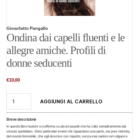
Giosofatto Pangallo
Ondina dai capelli fluenti e le
allegre amiche. Profili di
donne seducenti
€
10,00
Ondina
AGGIUNGI AL CARRELLO
dai
capelli
fluenti
Breve descrizione
e
In questo libro l’autore si sofferma su alcuni aspetti che ha colto semplicemente dal
vissuto quotidiano. Sono particolari eventi che riguardano una parte, sia pure ristretta,
le
del mondo femminile, che egli descrive con rispetto, senza mai cadere nel volgare e