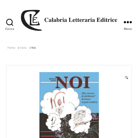
Cerca
Menu
Calabria
Letteraria
Editrice
Home
Varia
Noi
🔍