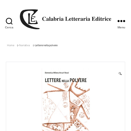
Cerca
Menu
Calabria
Letteraria
Editrice
Home
Narrativa
Lettere nella polvere
🔍