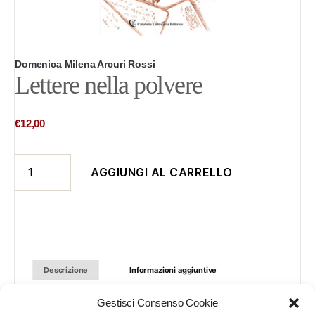
Domenica Milena Arcuri Rossi
Lettere nella polvere
€
12,00
Lettere
AGGIUNGI AL CARRELLO
nella
polvere
quantità
Descrizione
Informazioni aggiuntive
Gestisci Consenso Cookie
È la storia di un amore particolarmente intenso, ambientata negli anni