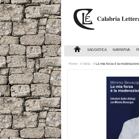
Calabria
Letteraria
Editrice
SAGGISTICA
NARRATIVA
P
Home
Varia
La mia forza è la moderazion