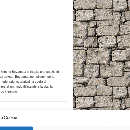
 di Mimmo Bevacqua si ritaglia uno spazio di
o quasi dovuto, Bevacqua non si scompone.
 moderazione, tantissima voglia di
si di un modo di intendere la vita, la
l suo impegno.
All'inizio
↑
so Cookie