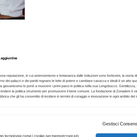
è
la
moderazione
quantità
 aggiuntive
uona reputazione, in cui astensionismo e lontananza dalle Istituzioni sono fortissimi, la storia
nterno dei palazzi e dei partiti regnano le lotte di potere e cambiare casacca e ideali è un att
 da giovanissimo lo portò a muovere i primi passi in politica nella sua Longobucco. Gentilezza,
rendere la politica strumento per promuovere il bene comune. La fondazione di Zonadem è sinte
abbrica che gli ha consentito di incidere in termini di coraggio e innovazione in ogni ambito de
Gestisci Consen
Chi siamo
Servizio clienti
Contattaci
ziamo tecnologie come i cookie per memorizzare e/o