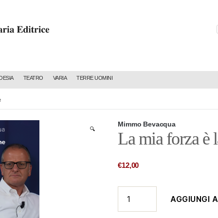
C
OESIA
TEATRO
VARIA
TERRE UOMINI
e
Mimmo Bevacqua
🔍
La mia forza è 
€
12,00
La
AGGIUNGI 
mia
forza