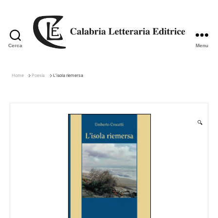
Cerca
Menu
Calabria
Letteraria
Editrice
Home
Poesia
L’isola riemersa
🔍