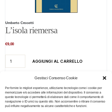
Umberto Crocetti
L’isola riemersa
€
9,00
L'isola
AGGIUNGI AL CARRELLO
riemersa
quantità
Gestisci Consenso Cookie
Per fornire le migliori esperienze, utilizziamo tecnologie come i cookie per
memorizzare e/o accedere alle informazioni del dispositivo. Il consenso a
Descrizione
Informazioni aggiuntive
queste tecnologie ci permetterà di elaborare dati come il comportamento di
navigazione o ID unici su questo sito. Non acconsentire o ritirare il consenso
può influire negativamente su alcune caratteristiche e funzioni.
Un territorio da attraversare come un pellegrinaggio questo del poeta, per