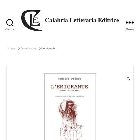
Cerca
Menu
Calabria
Letteraria
Editrice
Home
Terre Uomini
L’emigrante
🔍