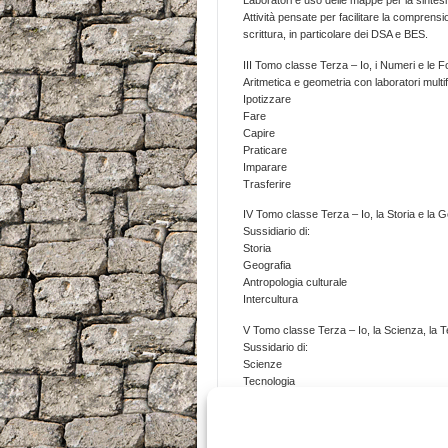
Attività pensate per facilitare la comprens
scrittura, in particolare dei DSA e BES.
III Tomo classe Terza – Io, i Numeri e le 
Aritmetica e geometria con laboratori multi
Ipotizzare
Fare
Capire
Praticare
Imparare
Trasferire
IV Tomo classe Terza – Io, la Storia e la G
Sussidiario di:
Storia
Geografia
Antropologia culturale
Intercultura
V Tomo classe Terza – Io, la Scienza, la Tec
Sussidario di:
Scienze
Tecnologia
Educazione ambientale
Informatica
Statistica