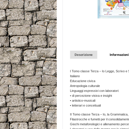
Descrizione
Informazioni
I Tomo classe Terza – Io Leggo, Scrivo e
Italiano
Educazione civica
Antropologia culturale
Linguaggi espressivi con laboratori:
• di percezione visiva e insight
• artistico-musicali
• letterari e concettuali
II Tomo classe Terza – Io, la Grammatica, l
Filastrocche e fumetti per il consolidamento
Giochi metafonologici e allenamento percett
Laboratori e uso delle mappe per la sintesi e