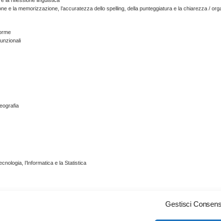
ione e la memorizzazione, l’accuratezza dello spelling, della punteggiatura e la chiarezza / org
Forme
funzionali
eografia
nologia, l’Informatica e la Statistica
Gestisci Consen