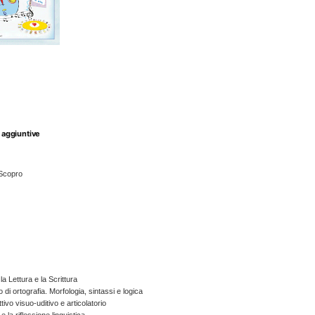
Suoni
quantità
 aggiuntive
 Scopro
a Lettura e la Scrittura
 di ortografia. Morfologia, sintassi e logica
ivo visuo-uditivo e articolatorio
 la riflessione linguistica