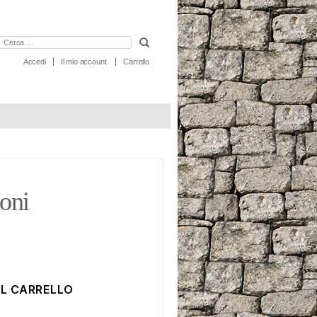
erca:
Accedi
Il mio account
Carrello
uoni
AL CARRELLO