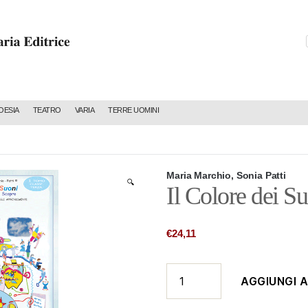
C
OESIA
TEATRO
VARIA
TERRE UOMINI
Maria Marchio, Sonia Patti
🔍
Il Colore dei S
€
24,11
Il
AGGIUNGI 
Colore
dei