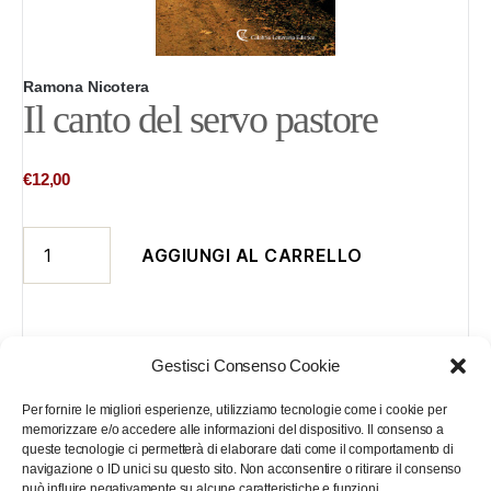
Ramona Nicotera
Il canto del servo pastore
€
12,00
Il
AGGIUNGI AL CARRELLO
canto
del
servo
pastore
Gestisci Consenso Cookie
quantità
Descrizione
Informazioni aggiuntive
Per fornire le migliori esperienze, utilizziamo tecnologie come i cookie per
memorizzare e/o accedere alle informazioni del dispositivo. Il consenso a
queste tecnologie ci permetterà di elaborare dati come il comportamento di
navigazione o ID unici su questo sito. Non acconsentire o ritirare il consenso
Una lettura poetica de “Il Canto del Servo Pastore” di Fabrizio De Andrè,
può influire negativamente su alcune caratteristiche e funzioni.
una reinterpretazione personale e intimista del genio, che riscrive il