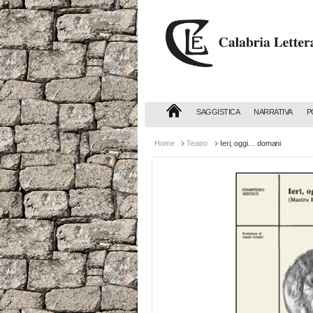
Calabria
Letteraria
Editrice
SAGGISTICA
NARRATIVA
P
Home
Teatro
Ieri, oggi… domani