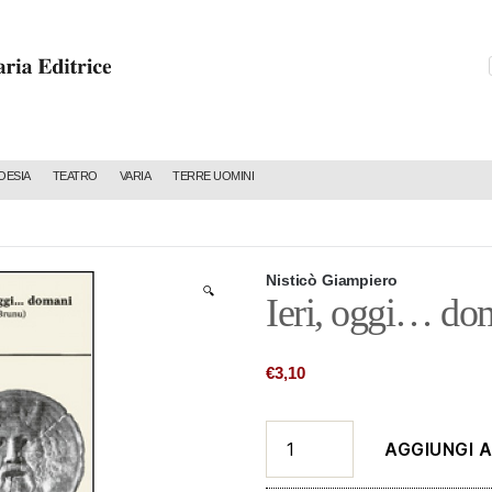
C
OESIA
TEATRO
VARIA
TERRE UOMINI
Nisticò Giampiero
🔍
Ieri, oggi… do
€
3,10
Ieri,
AGGIUNGI 
oggi...
domani