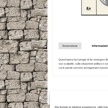
Descrizione
Informazioni
Quest’opera ha il pregio di far emergere Br
suo scalpello, sulla situazione politica e s
cui le parole servono ad ingannare il povero
Per fornire le migliori esperienze, utiliz