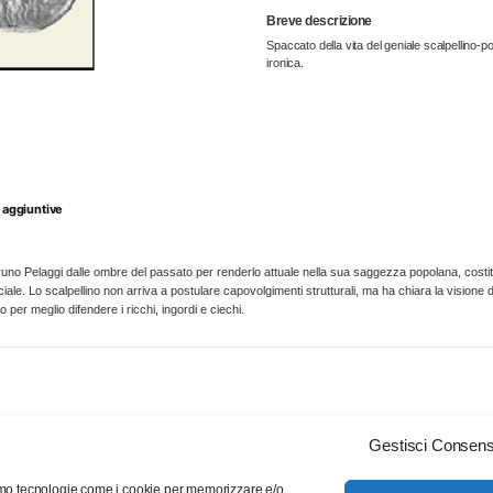
quantità
Breve descrizione
Spaccato della vita del geniale scalpellino-p
ironica.
 aggiuntive
uno Pelaggi dalle ombre del passato per renderlo attuale nella sua saggezza popolana, costituita
ociale. Lo scalpellino non arriva a postulare capovolgimenti strutturali, ma ha chiara la visione
 per meglio difendere i ricchi, ingordi e ciechi.
Gestisci Consen
Chi siamo
Servizio clienti
Contattaci
© 2013 Calabria Letteraria Editrice. All Rights Reserved. All Rights Reserved.
ziamo tecnologie come i cookie per memorizzare e/o