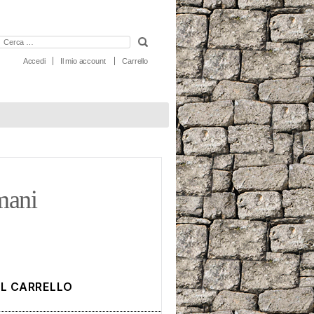
erca:
Accedi
Il mio account
Carrello
mani
AL CARRELLO