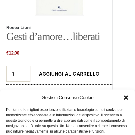
Rocco Liuni
Gesti d’amore…liberati
€
12,00
Gesti
AGGIUNGI AL CARRELLO
d'amore…
liberati
quantità
Breve descrizione
Gestisci Consenso Cookie
Descrizione non disponibile
Per fornire le migliori esperienze, utilizziamo tecnologie come i cookie per
memorizzare e/o accedere alle informazioni del dispositivo. Il consenso a
queste tecnologie ci permetterà di elaborare dati come il comportamento di
navigazione o ID unici su questo sito. Non acconsentire o ritirare il consenso
può influire negativamente su alcune caratteristiche e funzioni.
Descrizione
Informazioni aggiuntive