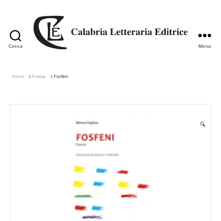
Cerca
Menu
Calabria
Letteraria
Editrice
Home
Poesia
Fosfeni
🔍