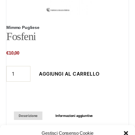
Mimmo Pugliese
Fosfeni
€
10,00
Fosfeni
AGGIUNGI AL CARRELLO
quantità
Descrizione
Informazioni aggiuntive
Gestisci Consenso Cookie
Necessità proveniente inevitabilmente dalle profondità dell’animo umano