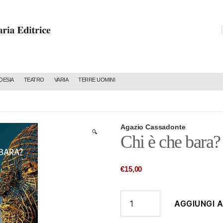
C
OESIA
TEATRO
VARIA
TERRE UOMINI
Agazio Cassadonte
🔍
Chi è che bara?
€
15,00
Chi
AGGIUNGI 
è
che