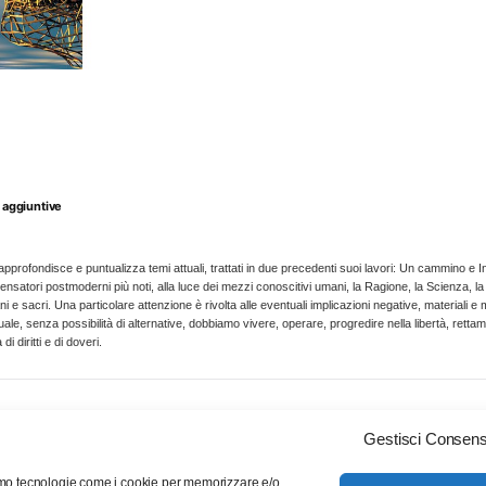
bara?
quantità
 aggiuntive
 approfondisce e puntualizza temi attuali, trattati in due precedenti suoi lavori: Un cammino e 
nsatori postmoderni più noti, alla luce dei mezzi conoscitivi umani, la Ragione, la Scienza, la S
i e sacri. Una particolare attenzione è rivolta alle eventuali implicazioni negative, materiali e 
uale, senza possibilità di alternative, dobbiamo vivere, operare, progredire nella libertà, rettam
di diritti e di doveri.
Gestisci Consen
Chi siamo
Servizio clienti
Contattaci
ziamo tecnologie come i cookie per memorizzare e/o