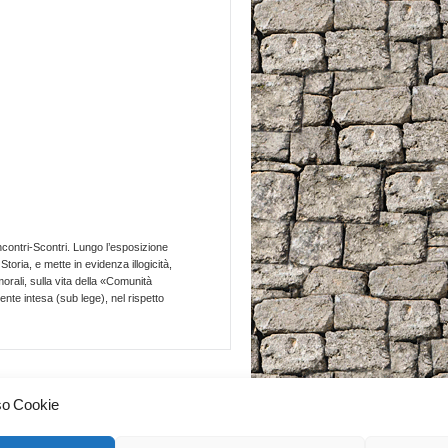
Incontri-Scontri. Lungo l’esposizione
toria, e mette in evidenza illogicità,
morali, sulla vita della «Comunità
ente intesa (sub lege), nel rispetto
All'inizio
↑
so Cookie