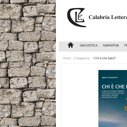
Calabria
Letteraria
Editrice
SAGGISTICA
NARRATIVA
P
Home
Saggistica
Chi è che bara?